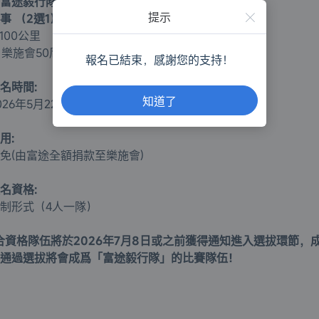
富途毅行隊」招募詳情
提示
事 （2選1）：
. 100公里
. 樂施會50周年限定版 (20公里)
報名已結束，感謝您的支持！
名時間:
知道了
026年5月22日- 2026年6月21日
用:
免(由富途全額捐款至樂施會)
名資格:
制形式（4人一隊）
合資格隊伍將於2026年7月8日或之前獲得通知進入選拔環節，
通過選拔將會成爲「富途毅行隊」的比賽隊伍！