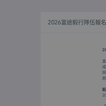
2026富途毅行隊伍報
2
富
成
與
肩
毅
2