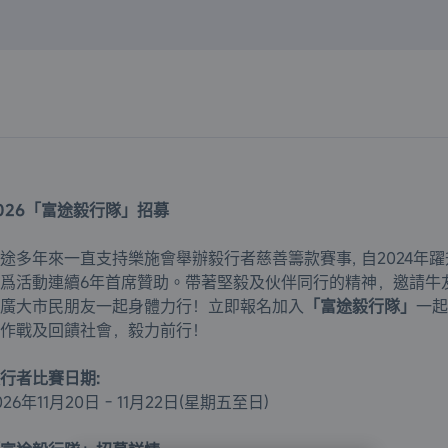
名
026「富途毅行隊」
招募
途多年來一直支持樂施會舉辦毅行者慈善籌款賽事, 自2024年躍
爲活動連續6年首席贊助。帶著堅毅及伙伴同行的精神，邀請牛
廣大市民朋友一起身體力行！立即報名加入
「富途毅行隊」
一起
作戰及回饋社會，毅力前行！
行者比賽日期:
026年11月20日 - 11月22日(星期五至日)