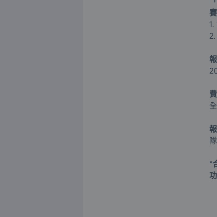
「
賽
1
2
報
2
費
全
報
隊
*
功